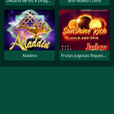
Desafío de los 8 Dragones Dorados
año Nuevo Chino
Aladino
Frutas Jugosas Riqueza Soleada