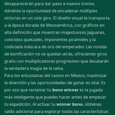
desaparecerán para dar paso a nuevos íconos,
dándote la oportunidad de encadenar múltiples
victorias en un solo giro. El diseño visual te transporta
a la época dorada de Mesoamérica, con gráficos en
alta definición que muestran majestuosos jaguares,
coloridos quetzales, imponentes pirámides y la
codiciada máscara de oro del emperador. Las rondas
de bonificación no se quedan atrás, ofreciendo giros
gratis con multiplicadores progresivos que desatarán
la verdadera magia de la selva.
Para los entusiastas del casino en México, maximizar
la diversión y las oportunidades de ganar es vital. Es
por eso que reclamar tu
bono winner
es la jugada
más inteligente que puedes hacer antes de empezar
tu expedición. Al activar tu
winner bono
, obtienes
saldo adicional para explorar todas las características