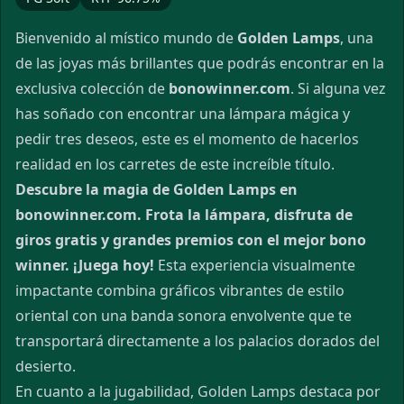
Bienvenido al místico mundo de
Golden Lamps
, una
de las joyas más brillantes que podrás encontrar en la
exclusiva colección de
bonowinner.com
. Si alguna vez
has soñado con encontrar una lámpara mágica y
pedir tres deseos, este es el momento de hacerlos
realidad en los carretes de este increíble título.
Descubre la magia de Golden Lamps en
bonowinner.com. Frota la lámpara, disfruta de
giros gratis y grandes premios con el mejor bono
winner. ¡Juega hoy!
Esta experiencia visualmente
impactante combina gráficos vibrantes de estilo
oriental con una banda sonora envolvente que te
transportará directamente a los palacios dorados del
desierto.
En cuanto a la jugabilidad, Golden Lamps destaca por