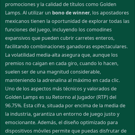
promociones y la calidad de títulos como Golden
Lamps. Al utilizar un
bono de winner
, los apostadores
mexicanos tienen la oportunidad de explorar todas las
funciones del juego, incluyendo los comodines
expansivos que pueden cubrir carretes enteros,
facilitando combinaciones ganadoras espectaculares.
La volatilidad media-alta asegura que, aunque los
premios no caigan en cada giro, cuando lo hacen,
suelen ser de una magnitud considerable,
manteniendo la adrenalina al máximo en cada clic.
Uno de los aspectos más técnicos y valorados de
Golden Lamps es su Retorno al Jugador (RTP) del
96.75%. Esta cifra, situada por encima de la media de
la industria, garantiza un entorno de juego justo y
emocionante. Además, el diseño optimizado para
dispositivos móviles permite que puedas disfrutar de