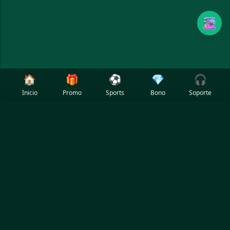
🏠
🎁
⚽
💎
🎧
Inicio
Promo
Sports
Bono
Soporte
✕
Select Language
🇲🇽
✓
Mexico
Juega Golden Lamps en
⚙️
bonowinner.com