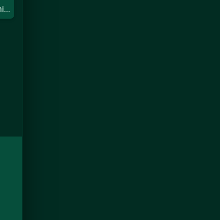
Enfrentamiento de recompensas salvajes