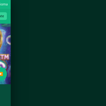
dioma
ate
▶