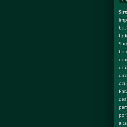
Sir
imp
bus
tod
Sum
bon
gra
grá
dir
ocu
Par
des
per
por
alta