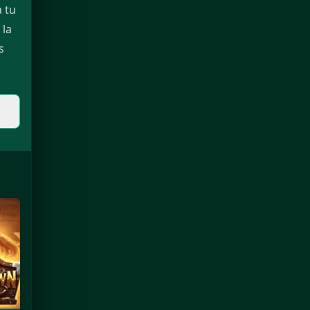
 tu
 la
s