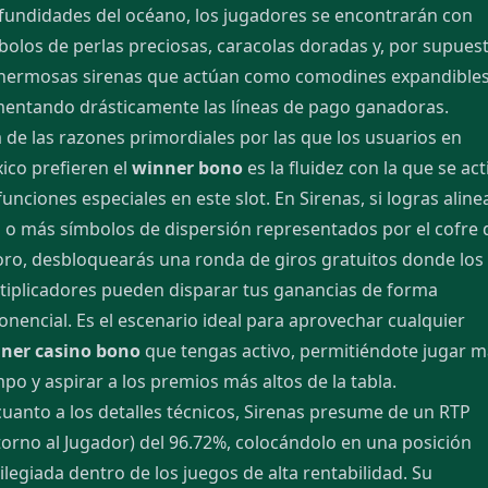
fundidades del océano, los jugadores se encontrarán con
bolos de perlas preciosas, caracolas doradas y, por supuest
 hermosas sirenas que actúan como comodines expandibles
entando drásticamente las líneas de pago ganadoras.
 de las razones primordiales por las que los usuarios en
ico prefieren el
winner bono
es la fluidez con la que se act
funciones especiales en este slot. En Sirenas, si logras aline
s o más símbolos de dispersión representados por el cofre 
oro, desbloquearás una ronda de giros gratuitos donde los
tiplicadores pueden disparar tus ganancias de forma
onencial. Es el escenario ideal para aprovechar cualquier
ner casino bono
que tengas activo, permitiéndote jugar 
mpo y aspirar a los premios más altos de la tabla.
cuanto a los detalles técnicos, Sirenas presume de un RTP
torno al Jugador) del 96.72%, colocándolo en una posición
vilegiada dentro de los juegos de alta rentabilidad. Su