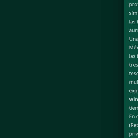
pro
sím
las
aum
Una
Méx
las 
tre
tes
mul
exp
win
tie
En 
(Re
pri