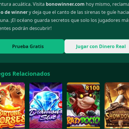
ntura acuática. Visita
bonowinner.com
hoy mismo, reclama
o de winner
y deja que el canto de las sirenas te guíe hacia
tuna. ¡El océano guarda secretos que solo los jugadores má
ientes podrán descubrir!
Prueba Gratis
Jugar con Dinero Real
egos Relacionados